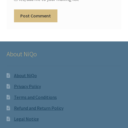
About NiQo
About NiQo
Privacy Policy
Terms and Conditions
Refund and Return Policy
Legal Notice