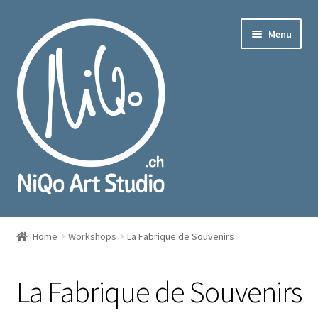
Skip
Skip
Menu
to
to
navigation
content
nd
u
Home
Workshops
La Fabrique de Souvenirs
La Fabrique de Souvenirs
nd