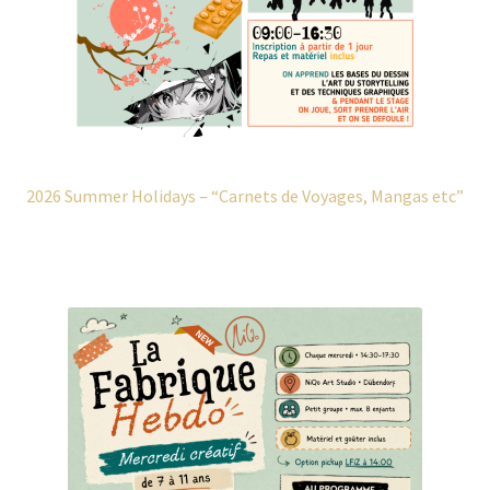
2026 Summer Holidays – “Carnets de Voyages, Mangas etc”