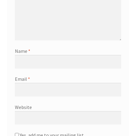
Name
*
Email
*
Website
Yes, add me to your mailing list